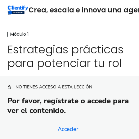
Módulo 1
Módulo 1
Estrategias prácticas
El papel del director en el éxito de una agencia de
marketing digital
para potenciar tu rol
Estrategias prácticas para potenciar tu rol
Encuentra a tus jugadores estrella antes de escribir
las reglas del juego
NO TIENES ACCESO A ESTA LECCIÓN
Cómo construir equipos exitosos
Por favor, regístrate o accede para
ver el contenido.
Onboarding de empleados
¿Qué es el liderazgo en el contexto de una agencia
Acceder
de marketing digital?