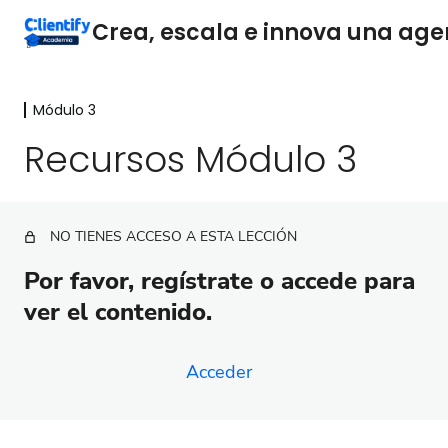
Módulo 3
Módulo 1
7 lecciones
Recursos Módulo 3
Módulo 2
16 lecciones
Módulo 3
NO TIENES ACCESO A ESTA LECCIÓN
Estrategias de gestión de expectativas
Por favor, regístrate o accede para
Procesos simples y centrados en objetivos
ver el contenido.
Cómo implementar procesos simples y orientados a
objetivos
Acceder
¿Por qué maximizar cada reunión con clientes es
fundamental?