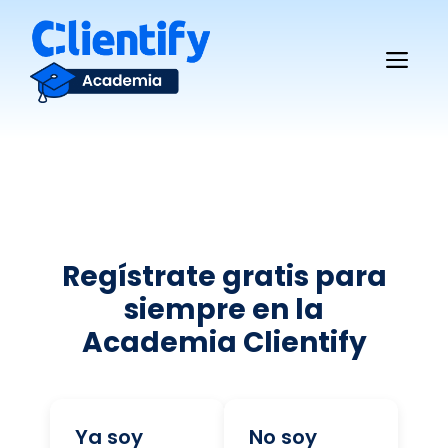
Saltar
al
Me
contenido
Regístrate gratis para
siempre en la
Academia Clientify
Ya soy
No soy