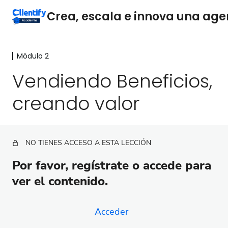
Módulo 2
Módulo 1
7 lecciones
Vendiendo Beneficios,
Módulo 2
creando valor
Crea un equipo de ventas estelar en tu agencia
Importancia y responsabilidades del departamento
de ventas
NO TIENES ACCESO A ESTA LECCIÓN
La Importancia estratégica de la propuesta única de
Por favor, regístrate o accede para
valor
ver el contenido.
Proceso para construir tu propuesta única de valor
Comunica tu propuesta única de valor
Acceder