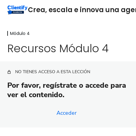
Módulo 4
Módulo 1
7 lecciones
Recursos Módulo 4
Módulo 2
16 lecciones
Módulo 3
NO TIENES ACCESO A ESTA LECCIÓN
9 lecciones
Módulo 4
Por favor, regístrate o accede para
ver el contenido.
Por qué la gestión de crisis es vital para tu agencia
digital
Acceder
Identificación de señales de crisis
Estrategias para la gestión de crisis en agencias
digitales