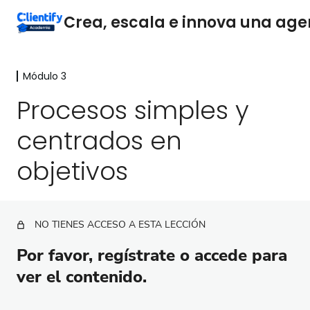
Módulo 3
Módulo 1
7 lecciones
Procesos simples y
Módulo 2
centrados en
16 lecciones
Módulo 3
objetivos
Estrategias de gestión de expectativas
Procesos simples y centrados en objetivos
NO TIENES ACCESO A ESTA LECCIÓN
Cómo implementar procesos simples y orientados a
objetivos
Por favor, regístrate o accede para
ver el contenido.
¿Por qué maximizar cada reunión con clientes es
fundamental?