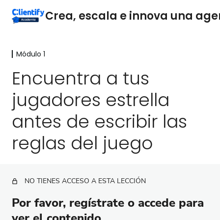
Módulo 1
Módulo 1
Encuentra a tus
El papel del director en el éxito de una agencia de
marketing digital
jugadores estrella
Estrategias prácticas para potenciar tu rol
antes de escribir las
Encuentra a tus jugadores estrella antes de
reglas del juego
escribir las reglas del juego
Cómo construir equipos exitosos
Onboarding de empleados
NO TIENES ACCESO A ESTA LECCIÓN
¿Qué es el liderazgo en el contexto de una agencia
Por favor, regístrate o accede para
de marketing digital?
ver el contenido.