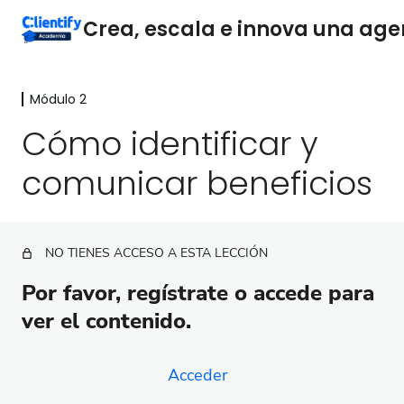
Módulo 2
Módulo 1
7 lecciones
Cómo identificar y
Módulo 2
comunicar beneficios
Crea un equipo de ventas estelar en tu agencia
Importancia y responsabilidades del departamento
de ventas
NO TIENES ACCESO A ESTA LECCIÓN
La Importancia estratégica de la propuesta única de
Por favor, regístrate o accede para
valor
ver el contenido.
Proceso para construir tu propuesta única de valor
Comunica tu propuesta única de valor
Acceder