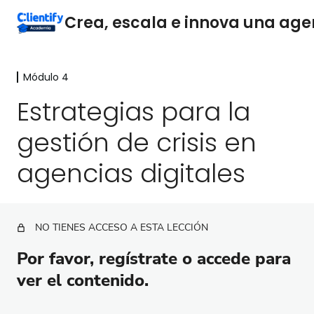
Módulo 4
Módulo 1
7 lecciones
Estrategias para la
Módulo 2
gestión de crisis en
16 lecciones
Módulo 3
agencias digitales
9 lecciones
Módulo 4
Por qué la gestión de crisis es vital para tu agencia
NO TIENES ACCESO A ESTA LECCIÓN
digital
Por favor, regístrate o accede para
Identificación de señales de crisis
ver el contenido.
Estrategias para la gestión de crisis en agencias
digitales