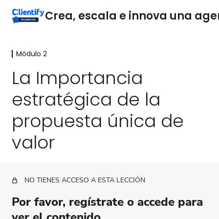
Módulo 2
Módulo 1
7 lecciones
La Importancia
Módulo 2
estratégica de la
Crea un equipo de ventas estelar en tu agencia
propuesta única de
Importancia y responsabilidades del departamento
de ventas
valor
La Importancia estratégica de la propuesta
única de valor
Proceso para construir tu propuesta única de valor
NO TIENES ACCESO A ESTA LECCIÓN
Por favor, regístrate o accede para
Comunica tu propuesta única de valor
ver el contenido.