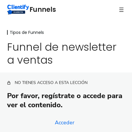
Funnels
Tipos de Funnels
Medición y Optimización
4 lecciones
Funnel de newsletter
Tipos de Funnels
a ventas
Bienvenida
Funnel de onboarding para clientes
NO TIENES ACCESO A ESTA LECCIÓN
Funnel de respuesta inmediata
Por favor, regístrate o accede para
Funnel de bienvenida
ver el contenido.
Funnel de lead magnet
Acceder
Funnel para tu webinar evergreen