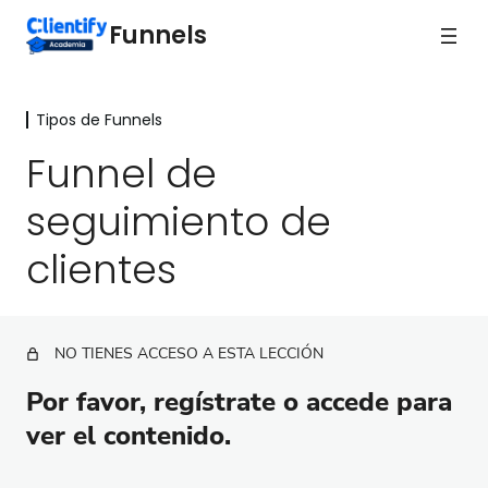
Funnels
Tipos de Funnels
Medición y Optimización
4 lecciones
Funnel de
Tipos de Funnels
seguimiento de
Bienvenida
clientes
Funnel de onboarding para clientes
Funnel de respuesta inmediata
NO TIENES ACCESO A ESTA LECCIÓN
Funnel de bienvenida
Por favor, regístrate o accede para
Funnel de lead magnet
ver el contenido.
Funnel para tu webinar evergreen