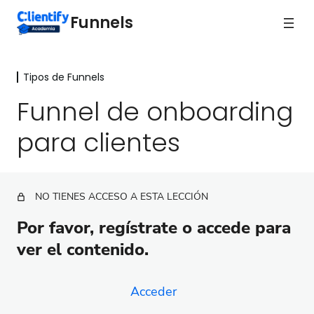
Funnels
Tipos de Funnels
Medición y Optimización
4 lecciones
Funnel de onboarding
Tipos de Funnels
para clientes
Bienvenida
Funnel de onboarding para clientes
NO TIENES ACCESO A ESTA LECCIÓN
Funnel de respuesta inmediata
Por favor, regístrate o accede para
Funnel de bienvenida
ver el contenido.
Funnel de lead magnet
Acceder
Funnel para tu webinar evergreen