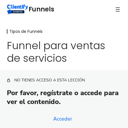
Funnels
Tipos de Funnels
Medición y Optimización
4 lecciones
Funnel para ventas
Tipos de Funnels
de servicios
Bienvenida
Funnel de onboarding para clientes
NO TIENES ACCESO A ESTA LECCIÓN
Funnel de respuesta inmediata
Por favor, regístrate o accede para
Funnel de bienvenida
ver el contenido.
Funnel de lead magnet
Acceder
Funnel para tu webinar evergreen