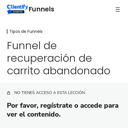
Funnels
Tipos de Funnels
Medición y Optimización
4 lecciones
Funnel de
Tipos de Funnels
recuperación de
Bienvenida
carrito abandonado
Funnel de onboarding para clientes
Funnel de respuesta inmediata
NO TIENES ACCESO A ESTA LECCIÓN
Funnel de bienvenida
Por favor, regístrate o accede para
Funnel de lead magnet
ver el contenido.
Funnel para tu webinar evergreen