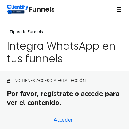
Funnels
Tipos de Funnels
Medición y Optimización
4 lecciones
Integra WhatsApp en
Tipos de Funnels
tus funnels
Bienvenida
Funnel de onboarding para clientes
NO TIENES ACCESO A ESTA LECCIÓN
Funnel de respuesta inmediata
Por favor, regístrate o accede para
Funnel de bienvenida
ver el contenido.
Funnel de lead magnet
Acceder
Funnel para tu webinar evergreen