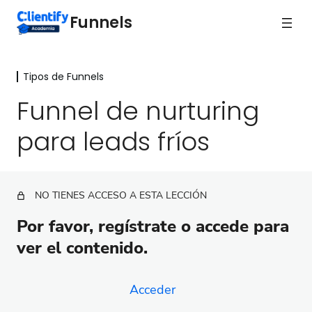
Funnels
Tipos de Funnels
Medición y Optimización
4 lecciones
Funnel de nurturing
Tipos de Funnels
para leads fríos
Bienvenida
Funnel de onboarding para clientes
NO TIENES ACCESO A ESTA LECCIÓN
Funnel de respuesta inmediata
Por favor, regístrate o accede para
Funnel de bienvenida
ver el contenido.
Funnel de lead magnet
Acceder
Funnel para tu webinar evergreen