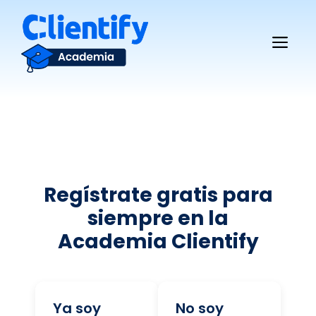
Saltar
al
Me
contenido
Regístrate gratis para
siempre en la
Academia Clientify
Ya soy
No soy