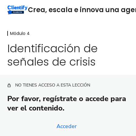
Módulo 4
Módulo 1
7 lecciones
Identificación de
Módulo 2
señales de crisis
16 lecciones
Módulo 3
9 lecciones
Módulo 4
NO TIENES ACCESO A ESTA LECCIÓN
Por qué la gestión de crisis es vital para tu agencia
Por favor, regístrate o accede para
digital
ver el contenido.
Identificación de señales de crisis
Estrategias para la gestión de crisis en agencias
Acceder
digitales