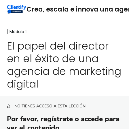
Módulo 1
Módulo 1
El papel del director
El papel del director en el éxito de una agencia
de marketing digital
en el éxito de una
Estrategias prácticas para potenciar tu rol
agencia de marketing
Encuentra a tus jugadores estrella antes de escribir
digital
las reglas del juego
Cómo construir equipos exitosos
Onboarding de empleados
NO TIENES ACCESO A ESTA LECCIÓN
¿Qué es el liderazgo en el contexto de una agencia
Por favor, regístrate o accede para
de marketing digital?
ver el contenido.