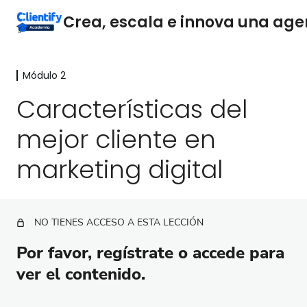
Módulo 2
Módulo 1
7 lecciones
Características del
Módulo 2
mejor cliente en
Crea un equipo de ventas estelar en tu agencia
marketing digital
Importancia y responsabilidades del departamento
de ventas
La Importancia estratégica de la propuesta única de
NO TIENES ACCESO A ESTA LECCIÓN
valor
Por favor, regístrate o accede para
Proceso para construir tu propuesta única de valor
ver el contenido.
Comunica tu propuesta única de valor