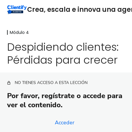
Módulo 4
Módulo 1
7 lecciones
Despidiendo clientes:
Módulo 2
Pérdidas para crecer
16 lecciones
Módulo 3
9 lecciones
Módulo 4
NO TIENES ACCESO A ESTA LECCIÓN
Por qué la gestión de crisis es vital para tu agencia
Por favor, regístrate o accede para
digital
ver el contenido.
Identificación de señales de crisis
Estrategias para la gestión de crisis en agencias
Acceder
digitales