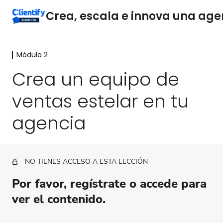
Módulo 2
Módulo 1
7 lecciones
Crea un equipo de
Módulo 2
ventas estelar en tu
Crea un equipo de ventas estelar en tu agencia
agencia
Importancia y responsabilidades del departamento
de ventas
La Importancia estratégica de la propuesta única de
NO TIENES ACCESO A ESTA LECCIÓN
valor
Por favor, regístrate o accede para
Proceso para construir tu propuesta única de valor
ver el contenido.
Comunica tu propuesta única de valor