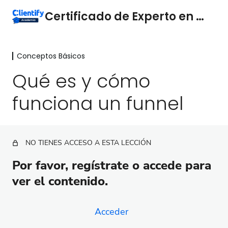
Certificado de Experto en Funnels
Conceptos Básicos
Marketing y ventas
3 lecciones
Qué es y cómo
Conceptos Básicos
funciona un funnel
Bienvenida
Qué es y cómo funciona un funnel
NO TIENES ACCESO A ESTA LECCIÓN
Los funnels y sus fases
Por favor, regístrate o accede para
Cómo planificar una automatización o un funnel
ver el contenido.
Medición y Optimización
5 lecciones
Tipos de Funnels
Acceder
25 lecciones