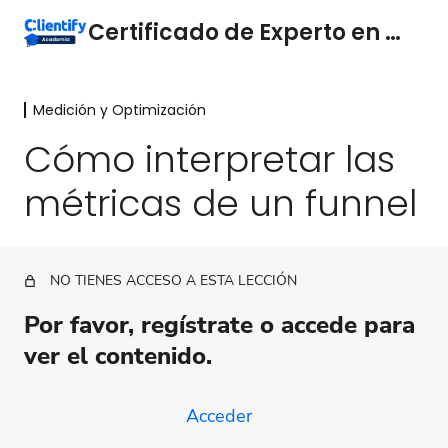
Certificado de Experto en Funnels
Medición y Optimización
Marketing y ventas
3 lecciones
Cómo interpretar las
Conceptos Básicos
métricas de un funnel
4 lecciones
Medición y Optimización
Mide y analiza tus funnels
NO TIENES ACCESO A ESTA LECCIÓN
Consulta tus embudos y automatizaciones
Por favor, regístrate o accede para
fácilmente
ver el contenido.
Cuáles son las métricas más importantes de un
funnel
Acceder
Cómo interpretar las métricas de un funnel