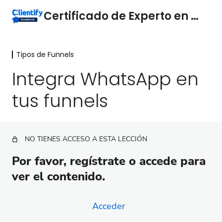
Certificado de Experto en Funnels
Tipos de Funnels
Marketing y ventas
3 lecciones
Integra WhatsApp en
Conceptos Básicos
tus funnels
4 lecciones
Medición y Optimización
5 lecciones
Tipos de Funnels
NO TIENES ACCESO A ESTA LECCIÓN
Funnel de onboarding para clientes
Por favor, regístrate o accede para
ver el contenido.
Funnel de respuesta inmediata
Funnel de bienvenida
Acceder
Funnel de lead magnet