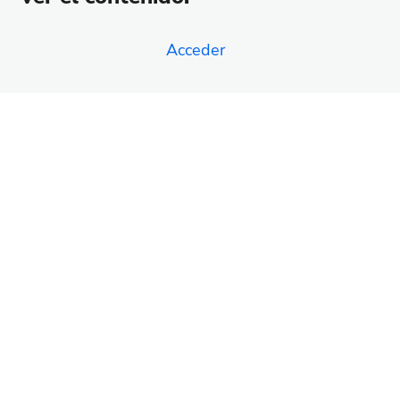
Crea enlaces UTM para medir tus funnels
Tipos de Funnels
Acceder
25 lecciones
Certificación
1 lección, 1 cuestionario
Anterior
Siguiente