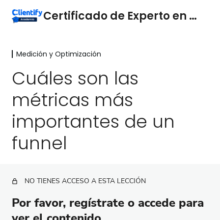
Certificado de Experto en Funnels
Medición y Optimización
Marketing y ventas
3 lecciones
Cuáles son las
Conceptos Básicos
métricas más
4 lecciones
Medición y Optimización
importantes de un
Mide y analiza tus funnels
funnel
Consulta tus embudos y automatizaciones
fácilmente
Cuáles son las métricas más importantes de un
NO TIENES ACCESO A ESTA LECCIÓN
funnel
Por favor, regístrate o accede para
Cómo interpretar las métricas de un funnel
ver el contenido.