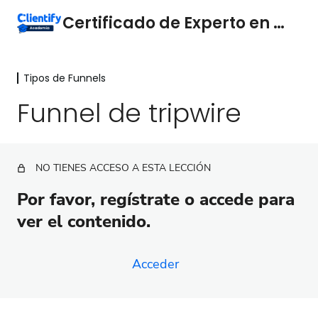
Certificado de Experto en Funnels
Tipos de Funnels
Marketing y ventas
3 lecciones
Funnel de tripwire
Conceptos Básicos
4 lecciones
Medición y Optimización
NO TIENES ACCESO A ESTA LECCIÓN
5 lecciones
Tipos de Funnels
Por favor, regístrate o accede para
ver el contenido.
Funnel de onboarding para clientes
Funnel de respuesta inmediata
Acceder
Funnel de bienvenida
Funnel de lead magnet