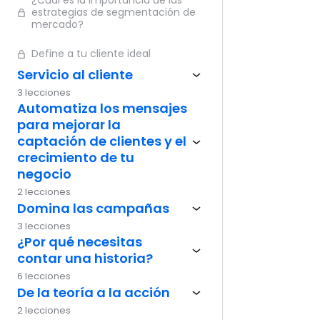
¿Cuál es la importancia de las
estrategias de segmentación de
Ante
mercado?
Define a tu cliente ideal
Servicio al cliente
3 lecciones
Automatiza los mensajes
para mejorar la
captación de clientes y el
crecimiento de tu
negocio
2 lecciones
Domina las campañas
3 lecciones
¿Por qué necesitas
contar una historia?
6 lecciones
De la teoría a la acción
2 lecciones