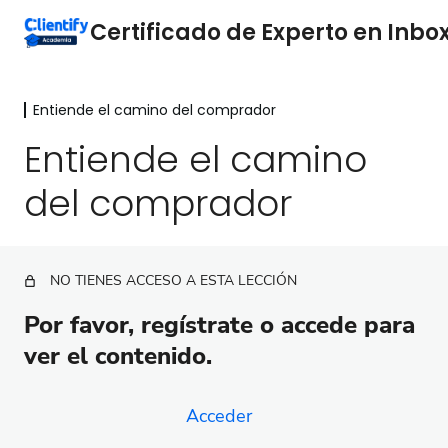
Entiende el camino del comprador
Por qué es importante el Inbox
Clientify
Entiende el camino
2 lecciones
del comprador
Entiende el camino del comprador
Entiende el camino del comprador
Cómo crear el camino del comprador ideal para tu
NO TIENES ACCESO A ESTA LECCIÓN
empresa
Por favor, regístrate o accede para
Analiza tu mercado
ver el contenido.
5 lecciones
Servicio al cliente
3 lecciones
Acceder
Automatiza los mensajes para