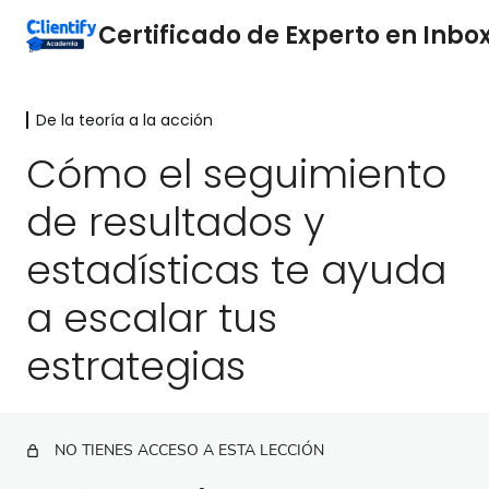
De la teoría a la acción
Por qué es importante el Inbox
Clientify
Cómo el seguimiento
2 lecciones
de resultados y
Entiende el camino del comprador
2 lecciones
estadísticas te ayuda
Analiza tu mercado
5 lecciones
a escalar tus
Servicio al cliente
estrategias
3 lecciones
Automatiza los mensajes para
mejorar la captación de clientes y
el crecimiento de tu negocio
NO TIENES ACCESO A ESTA LECCIÓN
2 lecciones