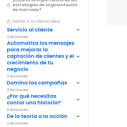
¿Cuál es la importancia de las
estrategias de segmentación
de mercado?
Define a tu cliente ideal
Servicio al cliente
3 lecciones
Ante
Automatiza los mensajes
para mejorar la
captación de clientes y el
crecimiento de tu
negocio
2 lecciones
Domina las campañas
3 lecciones
¿Por qué necesitas
contar una historia?
6 lecciones
De la teoría a la acción
2 lecciones