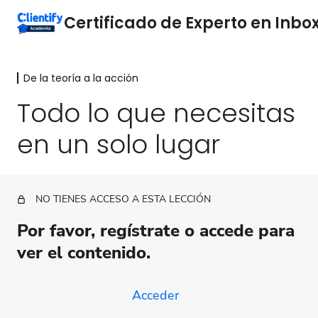
De la teoría a la acción
Por qué es importante el Inbox
Clientify
Todo lo que necesitas
2 lecciones
en un solo lugar
Entiende el camino del comprador
2 lecciones
Analiza tu mercado
5 lecciones
NO TIENES ACCESO A ESTA LECCIÓN
Servicio al cliente
Por favor, regístrate o accede para
3 lecciones
Automatiza los mensajes para
ver el contenido.
mejorar la captación de clientes y
el crecimiento de tu negocio
Acceder
2 lecciones