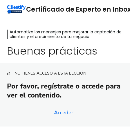
Automatiza los mensajes para mejorar la captación de
Por qué es importante el Inbox
clientes y el crecimiento de tu negocio
Clientify
Buenas prácticas
2 lecciones
Entiende el camino del comprador
2 lecciones
Analiza tu mercado
NO TIENES ACCESO A ESTA LECCIÓN
5 lecciones
Servicio al cliente
Por favor, regístrate o accede para
ver el contenido.
3 lecciones
Automatiza los mensajes para
mejorar la captación de clientes y
Acceder
el crecimiento de tu negocio
Introducción: Automatiza mensajes y haz crecer tu