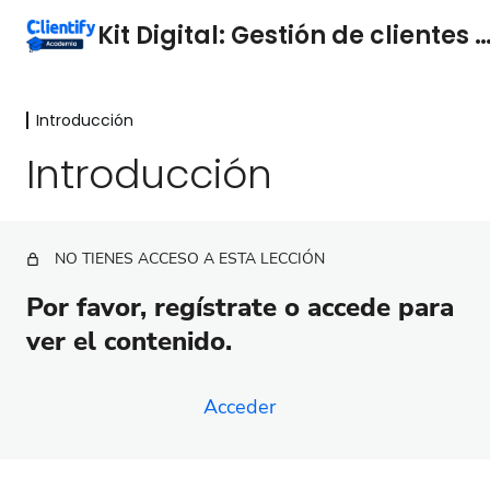
Kit Digital: Gestión de clientes Cl
Introducción
Introducción
Introducción
Introducción
Tour virtual Clientify
Configuración
NO TIENES ACCESO A ESTA LECCIÓN
5 lecciones
Por favor, regístrate o accede para
1ª Fase
ver el contenido.
8 lecciones
Define tu estrategia
8 lecciones
Acceder
Define tu lead scoring y tu proceso
de ventas
4 lecciones