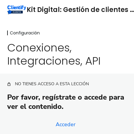
Kit Digital: Gestión de clientes Cl
Configuración
Introducción
2 lecciones
Conexiones,
Configuración
Integraciones, API
Presentación del módulo
Configuración inicial y avanzada
NO TIENES ACCESO A ESTA LECCIÓN
Importaciones
Por favor, regístrate o accede para
Personalización
ver el contenido.
Conexiones, Integraciones, API
1ª Fase
Acceder
8 lecciones