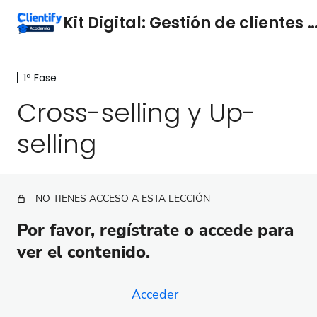
Kit Digital: Gestión de clientes Cl
1ª Fase
Introducción
2 lecciones
Cross-selling y Up-
Configuración
selling
5 lecciones
1ª Fase
Inbound y la Metodología Clientify
NO TIENES ACCESO A ESTA LECCIÓN
Cómo definir una estrategia de inbound exitosa
Por favor, regístrate o accede para
Las 7 funcionalidades clave en la plataforma
ver el contenido.
Clientify
La ficha de contacto en Clientify
Acceder
Define tu propuesta de valor