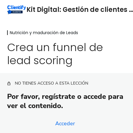
Kit Digital: Gestión de clientes Cl
Nutrición y maduración de Leads
Introducción
2 lecciones
Crea un funnel de
Configuración
lead scoring
5 lecciones
1ª Fase
8 lecciones
Define tu estrategia
NO TIENES ACCESO A ESTA LECCIÓN
8 lecciones
Define tu lead scoring y tu proceso
Por favor, regístrate o accede para
de ventas
ver el contenido.
4 lecciones
Tráfico a tu web
Acceder
6 lecciones