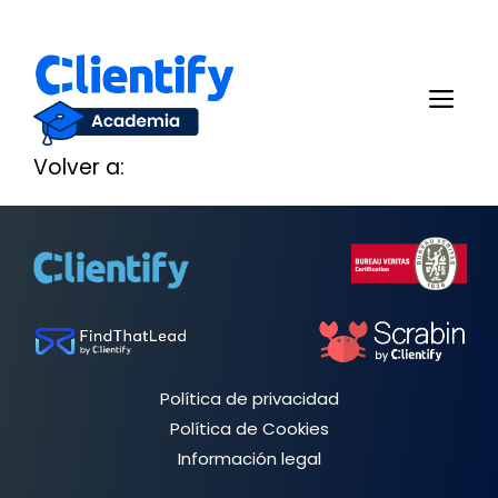
Saltar
al
Me
contenido
Volver a:
Política de privacidad
Política de Cookies
Información legal