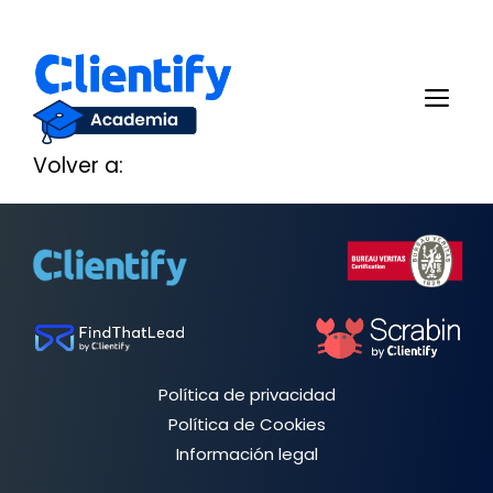
Saltar
al
Me
contenido
Volver a:
Política de privacidad
Política de Cookies
Información legal