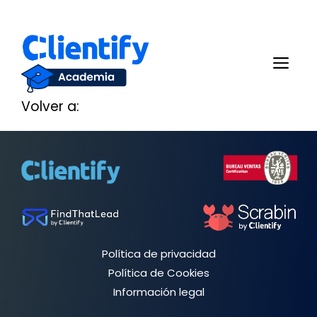
Saltar
al
Me
contenido
Volver a:
Política de privacidad
Política de Cookies
Información legal