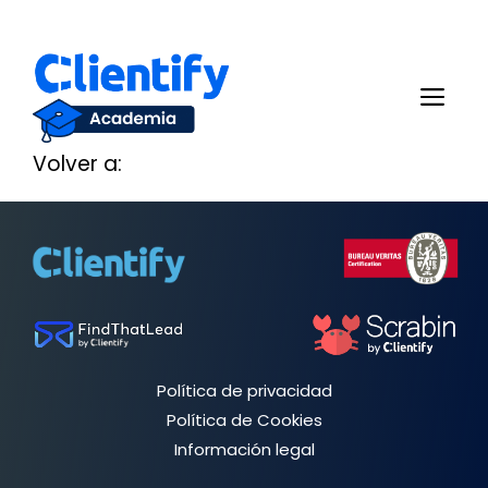
Saltar
al
Me
contenido
Volver a:
Política de privacidad
Política de Cookies
Información legal