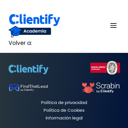
Saltar
al
Me
contenido
Volver a:
Política de privacidad
Política de Cookies
Información legal