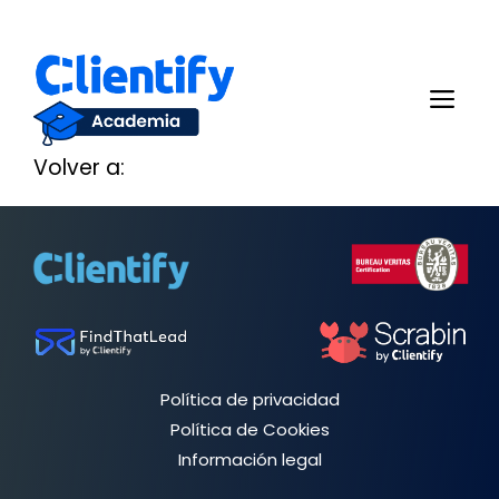
Saltar
al
Me
contenido
Volver a:
Política de privacidad
Política de Cookies
Información legal