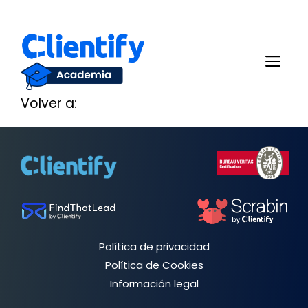
Saltar
al
Me
contenido
Volver a:
Política de privacidad
Política de Cookies
Información legal