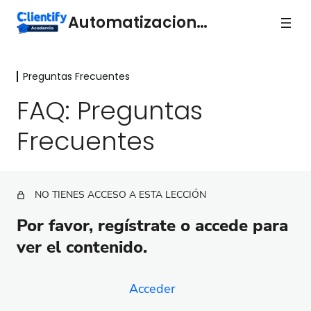
Automatizaciones
Preguntas Frecuentes
Acciones básicas de
automatización
FAQ: Preguntas
16 lecciones
Frecuentes
Automatizaciones Complejas
9 lecciones
Preguntas Frecuentes
NO TIENES ACCESO A ESTA LECCIÓN
FAQ: Preguntas Frecuentes
Por favor, regístrate o accede para
ver el contenido.
Acceder