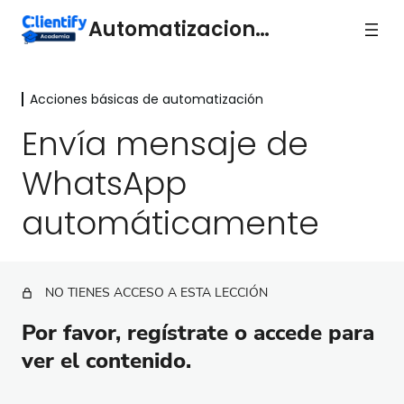
Automatizaciones
Acciones básicas de automatización
Acciones básicas de
automatización
Envía mensaje de
WhatsApp
Automatización básica: Lanzadores, Acciones, Si X
entonces Y.
automáticamente
Secuencias de correo electrónico
Flujos de trabajo: Elementos
NO TIENES ACCESO A ESTA LECCIÓN
Enviar un correo electrónico automáticamente
Por favor, regístrate o accede para
Envía mensaje de WhatsApp automáticamente
ver el contenido.
Actualiza el lead scoring automáticamente