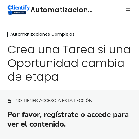
Automatizaciones
Automatizaciones Complejas
Acciones básicas de
automatización
Crea una Tarea si una
16 lecciones
Oportunidad cambia
Automatizaciones Complejas
de etapa
Envía un correo si el usuario visita cierta URL
Envía un mensaje de Whatsapp si se completa una
landing o formulario
NO TIENES ACCESO A ESTA LECCIÓN
Crea una oportunidad si un usuario pasa a lead
caliente
Por favor, regístrate o accede para
ver el contenido.
Envía un email en fecha determinada
Crea una Tarea si una Oportunidad cambia de