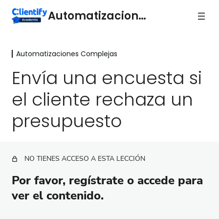
Automatizaciones
Automatizaciones Complejas
Acciones básicas de
automatización
Envía una encuesta si
16 lecciones
el cliente rechaza un
Automatizaciones Complejas
presupuesto
Envía un correo si el usuario visita cierta URL
Envía un mensaje de Whatsapp si se completa una
landing o formulario
NO TIENES ACCESO A ESTA LECCIÓN
Crea una oportunidad si un usuario pasa a lead
caliente
Por favor, regístrate o accede para
ver el contenido.
Envía un email en fecha determinada
Crea una Tarea si una Oportunidad cambia de