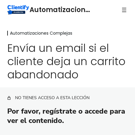
Automatizaciones
Automatizaciones Complejas
Acciones básicas de
automatización
Envía un email si el
16 lecciones
cliente deja un carrito
Automatizaciones Complejas
abandonado
Envía un correo si el usuario visita cierta URL
Envía un mensaje de Whatsapp si se completa una
landing o formulario
NO TIENES ACCESO A ESTA LECCIÓN
Crea una oportunidad si un usuario pasa a lead
caliente
Por favor, regístrate o accede para
ver el contenido.
Envía un email en fecha determinada
Crea una Tarea si una Oportunidad cambia de